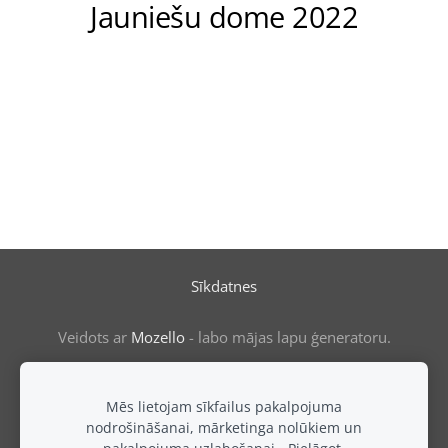
Jauniešu dome 2022
Sīkdatnes
Veidots ar
Mozello
- labo mājas lapu ģeneratoru.
Mēs lietojam sīkfailus pakalpojuma
nodrošināšanai, mārketinga nolūkiem un