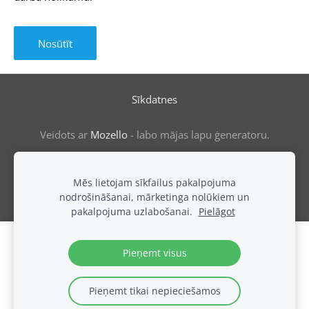
Sīkdatnes
Veidots ar
Mozello
- labo mājas lapu ģeneratoru.
Mēs lietojam sīkfailus pakalpojuma
nodrošināšanai, mārketinga nolūkiem un
pakalpojuma uzlabošanai.
Pielāgot
Izveido savu mājaslapu vai e-veikalu ar
Pieņemt visus
Mozello!
Ātri, viegli, bez programmēšanas.
Pieņemt tikai nepieciešamos