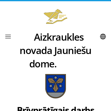
Aizkraukles
novada Jauniešu
dome.
Brīvprātīgais darbs