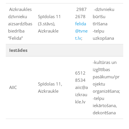
Aizkraukles
2987
-dzīvnieku
dzīvnieku
Spīdolas 11
2678
būrīšu
aizsardzības
(3.stāvs),
felida
tīrīšana
biedrība
Aizkraukle
@tvne
-telpu
“Felida”
t.lv
;
uzkopšana
Iestādes
-kultūras un
izglītības
6512
pasākumu/pr
8534
Spīdolas 11,
ojektu
AIIC
aiic@a
Aizkraukle
organizēšana;
izkrau
-telpu
kle.lv
iekārtošana,
dekorēšana