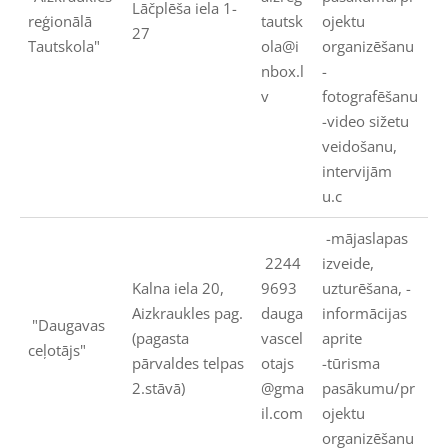
Lāčplēša iela 1-
reģionālā
tautsk
ojektu
27
Tautskola"
ola@i
organizēšanu
nbox.l
-
v
fotografēšanu
-video sižetu
veidošanu,
intervijām
u.c
-mājaslapas
2244
izveide,
Kalna iela 20,
9693
uzturēšana, -
Aizkraukles pag.
dauga
informācijas
"Daugavas
(pagasta
vascel
aprite
ceļotājs"
pārvaldes telpas
otajs
-tūrisma
2.stāvā)
@gma
pasākumu/pr
il.com
ojektu
organizēšanu