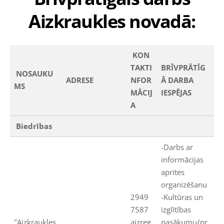
Aizkraukles novadā:
KON
TAKTI
BRĪVPRĀTĪG
NOSAUKU
ADRESE
NFOR
Ā DARBA
MS
MĀCIJ
IESPĒJAS
A
Biedrības
-Darbs ar
informācijas
aprites
organizēšanu
2949
-Kultūras un
7587
izglītības
"Aizkraukles
aizreg
pasākumu/pr